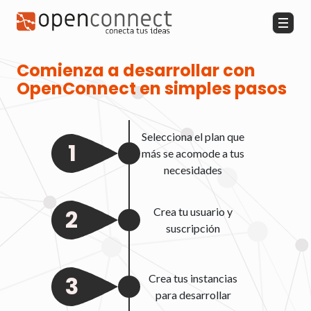
Home
Comienza a desarrollar con
OpenConnect en simples pasos
Blog
Pricing
Selecciona el plan que
1
más se acomode a tus
Contacto
necesidades
Acceso
2
Crea tu usuario y
suscripción
3
Crea tus instancias
para desarrollar